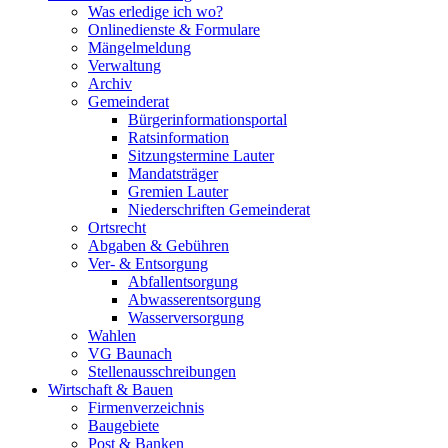
Was erledige ich wo?
Onlinedienste & Formulare
Mängelmeldung
Verwaltung
Archiv
Gemeinderat
Bürgerinformationsportal
Ratsinformation
Sitzungstermine Lauter
Mandatsträger
Gremien Lauter
Niederschriften Gemeinderat
Ortsrecht
Abgaben & Gebühren
Ver- & Entsorgung
Abfallentsorgung
Abwasserentsorgung
Wasserversorgung
Wahlen
VG Baunach
Stellenausschreibungen
Wirtschaft & Bauen
Firmenverzeichnis
Baugebiete
Post & Banken