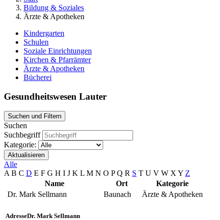
Bildung & Soziales
Ärzte & Apotheken
Kindergarten
Schulen
Soziale Einrichtungen
Kirchen & Pfarrämter
Ärzte & Apotheken
Bücherei
Gesundheitswesen Lauter
Suchen und Filtern
Suchen
Suchbegriff
Kategorie:
Aktualisieren
Alle
A
B
C
D
E
F
G
H
I
J
K
L
M
N
O
P
Q
R
S
T
U
V
W
X
Y
Z
Name
Ort
Kategorie
Dr. Mark Sellmann
Baunach
Ärzte & Apotheken
Adresse
Dr. Mark Sellmann