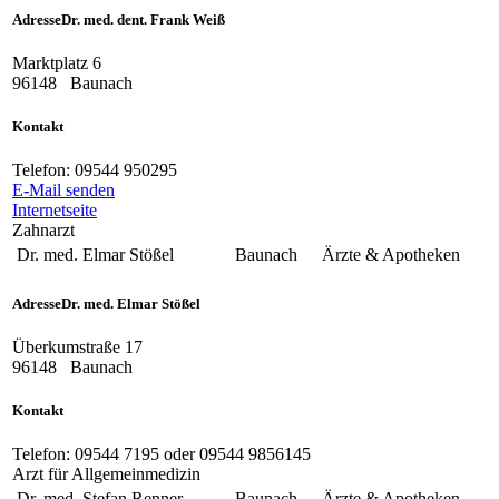
Adresse
Dr. med. dent. Frank Weiß
Marktplatz 6
96148
Baunach
Kontakt
Telefon:
09544 950295
E-Mail senden
Internetseite
Zahnarzt
Dr. med. Elmar Stößel
Baunach
Ärzte & Apotheken
Adresse
Dr. med. Elmar Stößel
Überkumstraße 17
96148
Baunach
Kontakt
Telefon:
09544 7195 oder 09544 9856145
Arzt für Allgemeinmedizin
Dr. med. Stefan Renner
Baunach
Ärzte & Apotheken