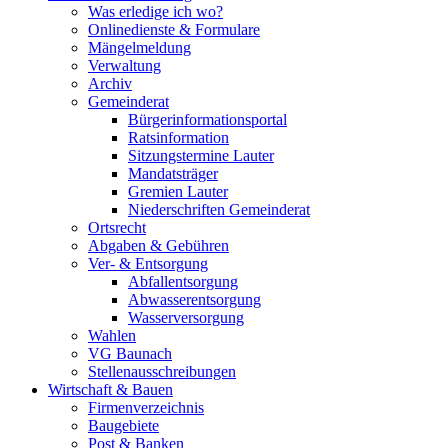
Was erledige ich wo?
Onlinedienste & Formulare
Mängelmeldung
Verwaltung
Archiv
Gemeinderat
Bürgerinformationsportal
Ratsinformation
Sitzungstermine Lauter
Mandatsträger
Gremien Lauter
Niederschriften Gemeinderat
Ortsrecht
Abgaben & Gebühren
Ver- & Entsorgung
Abfallentsorgung
Abwasserentsorgung
Wasserversorgung
Wahlen
VG Baunach
Stellenausschreibungen
Wirtschaft & Bauen
Firmenverzeichnis
Baugebiete
Post & Banken