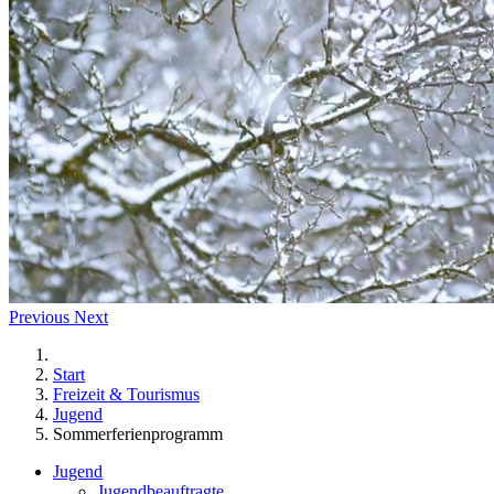
Previous
Next
Start
Freizeit & Tourismus
Jugend
Sommerferienprogramm
Jugend
Jugendbeauftragte