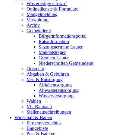
Was erledige ich wo?
Onlinedienste & Formulare
Mängelmeldung
Verwaltung
Archiv
Gemeinderat
Bürgerinformationsportal
Ratsinformation
Sitzungstermine Lauter
Mandatsträger
Gremien Lauter
Niederschriften Gemeinderat
Ortsrecht
Abgaben & Gebühren
Ver- & Entsorgung
Abfallentsorgung
Abwasserentsorgung
Wasserversorgung
Wahlen
VG Baunach
Stellenausschreibungen
Wirtschaft & Bauen
Firmenverzeichnis
Baugebiete
Post & Banken