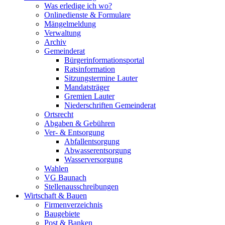
Was erledige ich wo?
Onlinedienste & Formulare
Mängelmeldung
Verwaltung
Archiv
Gemeinderat
Bürgerinformationsportal
Ratsinformation
Sitzungstermine Lauter
Mandatsträger
Gremien Lauter
Niederschriften Gemeinderat
Ortsrecht
Abgaben & Gebühren
Ver- & Entsorgung
Abfallentsorgung
Abwasserentsorgung
Wasserversorgung
Wahlen
VG Baunach
Stellenausschreibungen
Wirtschaft & Bauen
Firmenverzeichnis
Baugebiete
Post & Banken