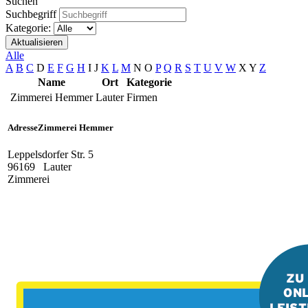
Suchen
Suchbegriff
Kategorie:
Aktualisieren
Alle
A
B
C
D
E
F
G
H
I
J
K
L
M
N
O
P
Q
R
S
T
U
V
W
X
Y
Z
Name
Ort
Kategorie
Zimmerei Hemmer
Lauter
Firmen
Adresse
Zimmerei Hemmer
Leppelsdorfer Str. 5
96169
Lauter
Zimmerei