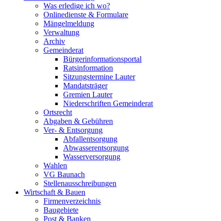
Was erledige ich wo?
Onlinedienste & Formulare
Mängelmeldung
Verwaltung
Archiv
Gemeinderat
Bürgerinformationsportal
Ratsinformation
Sitzungstermine Lauter
Mandatsträger
Gremien Lauter
Niederschriften Gemeinderat
Ortsrecht
Abgaben & Gebühren
Ver- & Entsorgung
Abfallentsorgung
Abwasserentsorgung
Wasserversorgung
Wahlen
VG Baunach
Stellenausschreibungen
Wirtschaft & Bauen
Firmenverzeichnis
Baugebiete
Post & Banken