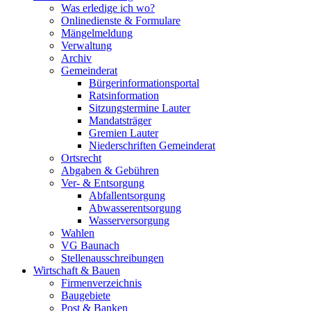
Was erledige ich wo?
Onlinedienste & Formulare
Mängelmeldung
Verwaltung
Archiv
Gemeinderat
Bürgerinformationsportal
Ratsinformation
Sitzungstermine Lauter
Mandatsträger
Gremien Lauter
Niederschriften Gemeinderat
Ortsrecht
Abgaben & Gebühren
Ver- & Entsorgung
Abfallentsorgung
Abwasserentsorgung
Wasserversorgung
Wahlen
VG Baunach
Stellenausschreibungen
Wirtschaft & Bauen
Firmenverzeichnis
Baugebiete
Post & Banken