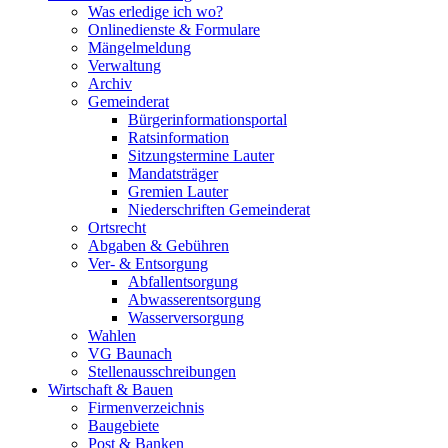
Was erledige ich wo?
Onlinedienste & Formulare
Mängelmeldung
Verwaltung
Archiv
Gemeinderat
Bürgerinformationsportal
Ratsinformation
Sitzungstermine Lauter
Mandatsträger
Gremien Lauter
Niederschriften Gemeinderat
Ortsrecht
Abgaben & Gebühren
Ver- & Entsorgung
Abfallentsorgung
Abwasserentsorgung
Wasserversorgung
Wahlen
VG Baunach
Stellenausschreibungen
Wirtschaft & Bauen
Firmenverzeichnis
Baugebiete
Post & Banken