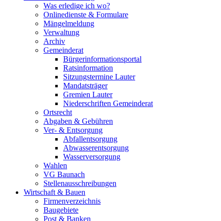
Was erledige ich wo?
Onlinedienste & Formulare
Mängelmeldung
Verwaltung
Archiv
Gemeinderat
Bürgerinformationsportal
Ratsinformation
Sitzungstermine Lauter
Mandatsträger
Gremien Lauter
Niederschriften Gemeinderat
Ortsrecht
Abgaben & Gebühren
Ver- & Entsorgung
Abfallentsorgung
Abwasserentsorgung
Wasserversorgung
Wahlen
VG Baunach
Stellenausschreibungen
Wirtschaft & Bauen
Firmenverzeichnis
Baugebiete
Post & Banken