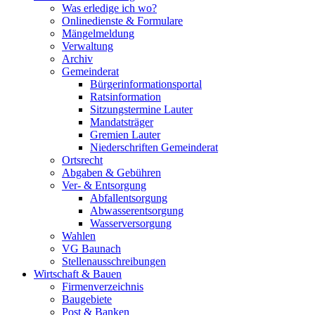
Was erledige ich wo?
Onlinedienste & Formulare
Mängelmeldung
Verwaltung
Archiv
Gemeinderat
Bürgerinformationsportal
Ratsinformation
Sitzungstermine Lauter
Mandatsträger
Gremien Lauter
Niederschriften Gemeinderat
Ortsrecht
Abgaben & Gebühren
Ver- & Entsorgung
Abfallentsorgung
Abwasserentsorgung
Wasserversorgung
Wahlen
VG Baunach
Stellenausschreibungen
Wirtschaft & Bauen
Firmenverzeichnis
Baugebiete
Post & Banken