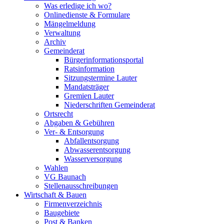
Was erledige ich wo?
Onlinedienste & Formulare
Mängelmeldung
Verwaltung
Archiv
Gemeinderat
Bürgerinformationsportal
Ratsinformation
Sitzungstermine Lauter
Mandatsträger
Gremien Lauter
Niederschriften Gemeinderat
Ortsrecht
Abgaben & Gebühren
Ver- & Entsorgung
Abfallentsorgung
Abwasserentsorgung
Wasserversorgung
Wahlen
VG Baunach
Stellenausschreibungen
Wirtschaft & Bauen
Firmenverzeichnis
Baugebiete
Post & Banken