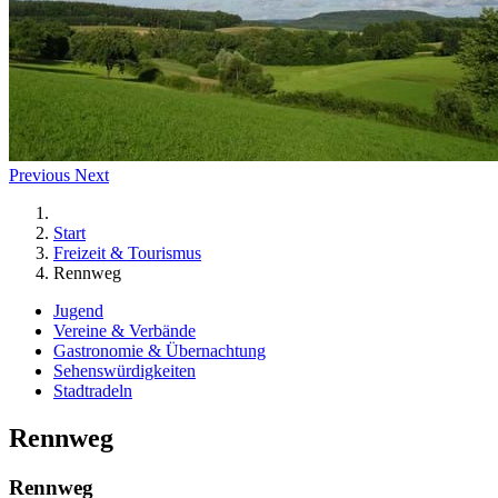
Previous
Next
Start
Freizeit & Tourismus
Rennweg
Jugend
Vereine & Verbände
Gastronomie & Übernachtung
Sehenswürdigkeiten
Stadtradeln
Rennweg
Rennweg