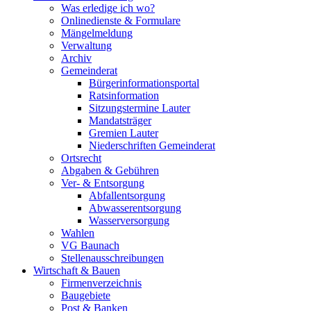
Was erledige ich wo?
Onlinedienste & Formulare
Mängelmeldung
Verwaltung
Archiv
Gemeinderat
Bürgerinformationsportal
Ratsinformation
Sitzungstermine Lauter
Mandatsträger
Gremien Lauter
Niederschriften Gemeinderat
Ortsrecht
Abgaben & Gebühren
Ver- & Entsorgung
Abfallentsorgung
Abwasserentsorgung
Wasserversorgung
Wahlen
VG Baunach
Stellenausschreibungen
Wirtschaft & Bauen
Firmenverzeichnis
Baugebiete
Post & Banken