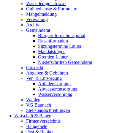
Was erledige ich wo?
Onlinedienste & Formulare
Mängelmeldung
Verwaltung
Archiv
Gemeinderat
Bürgerinformationsportal
Ratsinformation
Sitzungstermine Lauter
Mandatsträger
Gremien Lauter
Niederschriften Gemeinderat
Ortsrecht
Abgaben & Gebühren
Ver- & Entsorgung
Abfallentsorgung
Abwasserentsorgung
Wasserversorgung
Wahlen
VG Baunach
Stellenausschreibungen
Wirtschaft & Bauen
Firmenverzeichnis
Baugebiete
Post & Banken