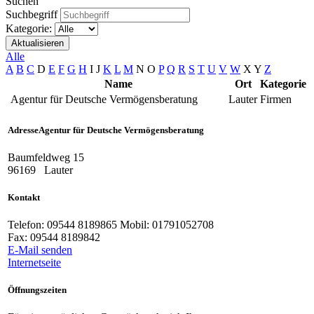
Suchen
Suchbegriff
Kategorie:
Aktualisieren
Alle
A
B
C
D
E
F
G
H
I
J
K
L
M
N
O
P
Q
R
S
T
U
V
W
X
Y
Z
Name
Ort
Kategorie
Agentur für Deutsche Vermögensberatung
Lauter
Firmen
Adresse
Agentur für Deutsche Vermögensberatung
Baumfeldweg 15
96169
Lauter
Kontakt
Telefon:
09544 8189865 Mobil: 01791052708
Fax:
09544 8189842
E-Mail senden
Internetseite
Öffnungszeiten